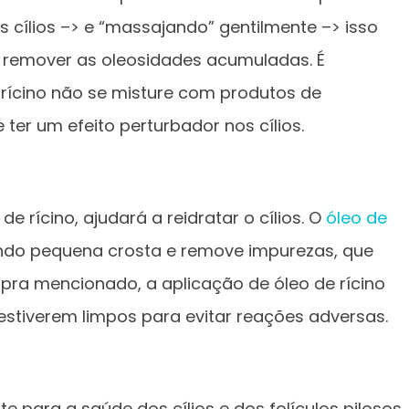
s cílios –> e “massajando” gentilmente –> isso
is remover as oleosidades acumuladas. É
e rícino não se misture com produtos de
er um efeito perturbador nos cílios.
e rícino, ajudará a reidratar o cílios. O
óleo de
pando pequena crosta e remove impurezas, que
pra mencionado, a aplicação de óleo de rícino
s estiverem limpos para evitar reações adversas.
para a saúde dos cílios e dos folículos pilosos.