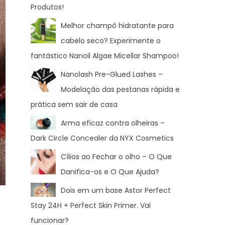
Produtos!
Melhor champô hidratante para
cabelo seco? Experimente o
fantástico Nanoil Algae Micellar Shampoo!
Nanolash Pre-Glued Lashes –
Modelação das pestanas rápida e
prática sem sair de casa
Arma eficaz contra olheiras –
Dark Circle Concealer da NYX Cosmetics
Cílios ao Fechar o olho – O Que
Danifica-os e O Que Ajuda?
Dois em um base Astor Perfect
Stay 24H + Perfect Skin Primer. Vai
funcionar?