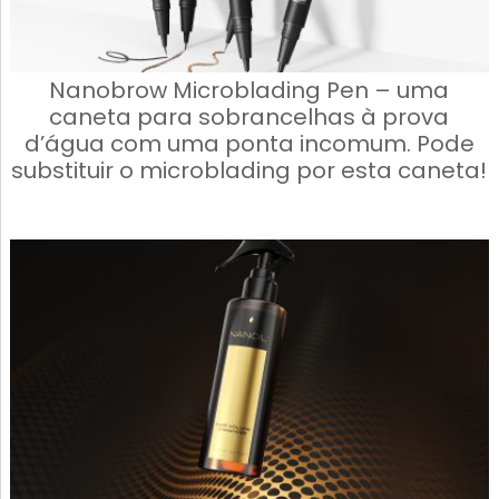
Nanobrow Microblading Pen – uma
caneta para sobrancelhas à prova
d’água com uma ponta incomum. Pode
substituir o microblading por esta caneta!