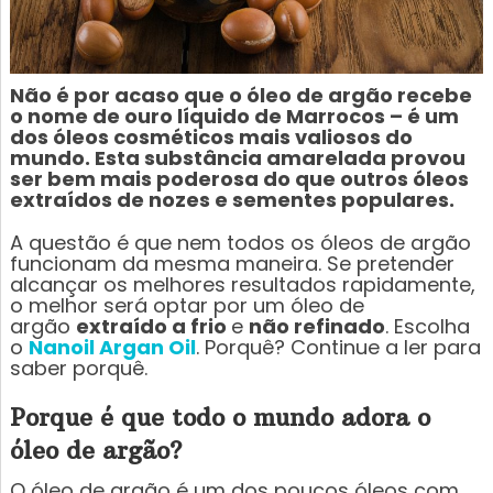
Não é por acaso que o óleo de argão recebe
o nome de ouro líquido de Marrocos – é um
dos óleos cosméticos mais valiosos do
mundo. Esta substância amarelada provou
ser bem mais poderosa do que outros óleos
extraídos de nozes e sementes populares.
A questão é que nem todos os óleos de argão
funcionam da mesma maneira. Se pretender
alcançar os melhores resultados rapidamente,
o melhor será optar por um óleo de
argão
extraído a frio
e
não refinado
. Escolha
o
Nanoil Argan Oil
. Porquê? Continue a ler para
saber porquê.
Porque é que todo o mundo adora o
óleo de argão?
O óleo de argão é um dos poucos óleos com