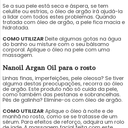
Se a sua pele está seca e áspera, se tem
celulite ou estrias, o óleo de argão irá ajudá-la
a lidar com todos estes problemas. Quando
tratada com óleo de argão, a pele fica macia e
hidratada.
COMO UTILIZAR
Deite algumas gotas na água
do banho ou misture com o seu bálsamo
corporal. Aplique o óleo na pele com uma
massagem.
Nanoil Argan Oil para o rosto
Linhas finas, imperfeições, pele oleosa? Se tiver
alguma destas preocupações, recorra ao óleo
de argão. Este produto não só cuida da pele,
como também das pestanas e sobrancelhas.
Pés de galinha? Elimine-os com óleo de argão.
COMO UTILIZAR
Aplique o óleo à noite e de
manhã no rosto, como se se tratasse de um
sérum. Para efeitos de reforço, adquira um rolo
de jade. A massagem facial feita com este