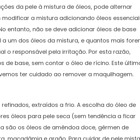
ões da pele à mistura de óleos, pode alternar
modificar a mistura adicionando óleos essenciai
 No entanto, não se deve adicionar óleos de base
l a um dos óleos da mistura, e quantos mais for
ual o responsável pela irritação. Por esta razão,
 de base, sem contar o óleo de rícino. Este últim
 devemos ter cuidado ao remover a maquilhagem.
refinados, extraídos a frio. A escolha do óleo de
res óleos para pele seca (sem tendência a ficar
ra são os óleos de amêndoa doce, gérmen de
a, macadâmia e argão. Para cuidar de pele mista