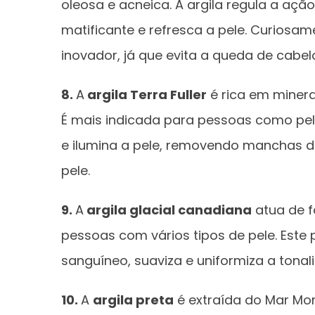
oleosa e acneica. A argila regula a aç
matificante e refresca a pele. Curiosa
inovador, já que evita a queda de cabel
8.
A
argila Terra Fuller
é rica em minera
É mais indicada para pessoas como pele 
e ilumina a pele, removendo manchas d
pele.
9.
A
argila glacial canadiana
atua de f
pessoas com vários tipos de pele. Este 
sanguíneo, suaviza e uniformiza a tonal
10.
A
argila preta
é extraída do Mar Mor