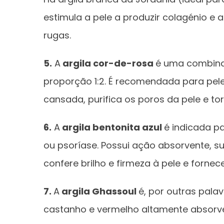
estimula a pele a produzir colagénio e 
rugas.
5.
A
argila cor-de-rosa
é uma combinaç
proporção 1:2. É recomendada para pele 
cansada, purifica os poros da pele e to
6.
A
argila bentonita azul
é indicada p
ou psoríase. Possui ação absorvente, sua
confere brilho e firmeza à pele e fornece
7.
A
argila Ghassoul
é, por outras pala
castanho e vermelho altamente absorv