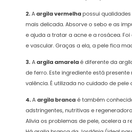
2.
A
argila vermelha
possui qualidades
mais delicada. Absorve o sebo e as im
e ajuda a tratar a acne e a rosácea. Fo
e vascular. Graças a ela, a pele fica mac
3.
A
argila amarela
é diferente da arg
de ferro. Este ingrediente está presen
valência. É utilizada no cuidado de pele
4.
A
argila branca
é também conhecida 
adstringentes, nutritivas e regeneradora
Alivia os problemas de pele, acelera a 
Há argila branca da Jordânia (ideal par