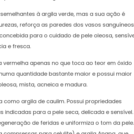
 semelhantes à argila verde, mas a sua ação é
purezas, reforça as paredes dos vasos sanguíneos
i concebida para o cuidado de pele oleosa, sensíve
ia e fresca.
ila vermelha apenas no que toca ao teor em óxido
te numa quantidade bastante maior e possui maior
 oleosa, mista, acneica e madura.
como argila de caulim. Possui propriedades
s indicadas para a pele seca, delicada e sensível.
regeneração de feridas e uniformiza o tom da pele.
a compressas para celulite) e argila Anapa, que